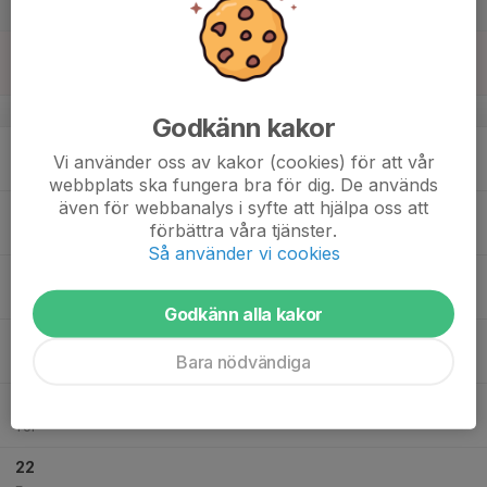
Lör
17
Sön
v.21
Godkänn kakor
18
Vi använder oss av kakor (cookies) för att vår
Mån
webbplats ska fungera bra för dig. De används
även för webbanalys i syfte att hjälpa oss att
19
förbättra våra tjänster.
Tis
Så använder vi cookies
20
16:00
Ballet
17:00
Ons
Hagahuset / Klövervägen 2, Solna
Godkänn alla kakor
17:00
Latina/ ballroom dance
Bara nödvändiga
18:30
Hagahuset / Klövervägen 2, Solna
21
Tor
22