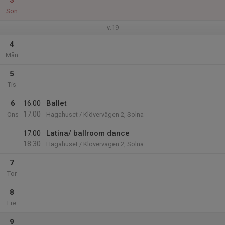
3
Sön
v.19
4
Mån
5
Tis
6
16:00
Ballet
17:00
Ons
Hagahuset / Klövervägen 2, Solna
17:00
Latina/ ballroom dance
18:30
Hagahuset / Klövervägen 2, Solna
7
Tor
8
Fre
9