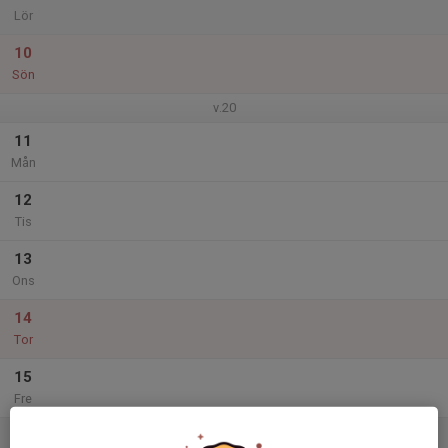
Lör
10
Sön
v.20
11
Mån
12
Tis
13
Ons
14
Tor
15
Fre
16