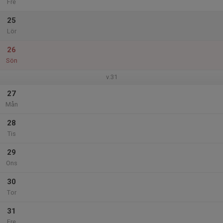
Fre
25
Lör
26
Sön
v.31
27
Mån
28
Tis
29
Ons
30
Tor
31
Fre