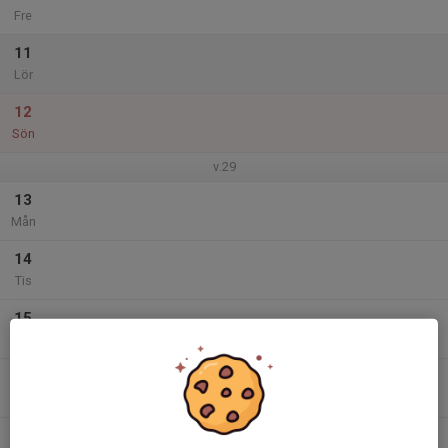
Fre
11
Lör
12
Sön
v.29
13
Mån
14
Tis
15
Ons
16
Tor
17