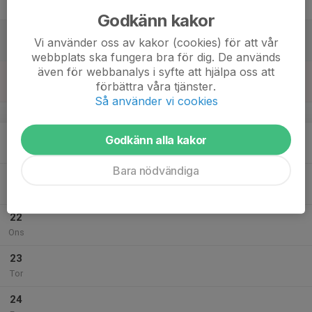
Fre
Godkänn kakor
18
Vi använder oss av kakor (cookies) för att vår
Lör
webbplats ska fungera bra för dig. De används
även för webbanalys i syfte att hjälpa oss att
19
förbättra våra tjänster.
Sön
Så använder vi cookies
v.30
20
Godkänn alla kakor
Mån
Bara nödvändiga
21
Tis
22
Ons
23
Tor
24