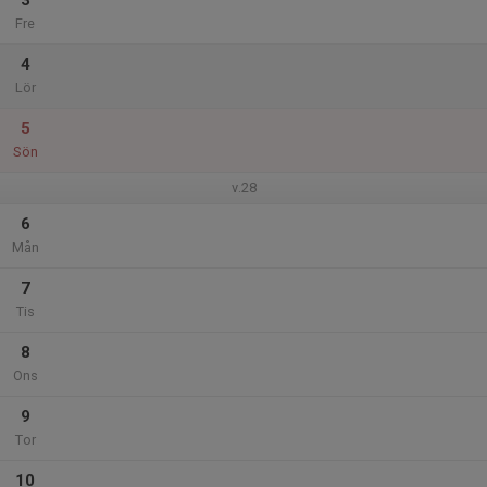
3
Fre
4
Lör
5
Sön
v.28
6
Mån
7
Tis
8
Ons
9
Tor
10