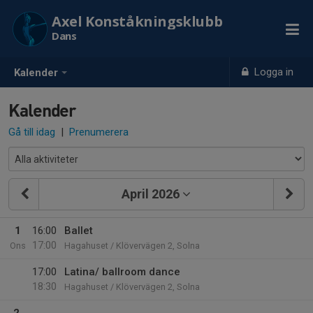
Axel Konståkningsklubb
Dans
Logga in
Kalender
Kalender
Gå till idag
|
Prenumerera
April 2026
1
16:00
Ballet
17:00
Ons
Hagahuset / Klövervägen 2, Solna
17:00
Latina/ ballroom dance
18:30
Hagahuset / Klövervägen 2, Solna