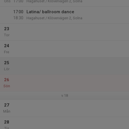
17:00
Ons
Hagahuset / Klövervägen 2, Solna
17:00
Latina/ ballroom dance
18:30
Hagahuset / Klövervägen 2, Solna
23
Tor
24
Fre
25
Lör
26
Sön
v.18
27
Mån
28
Tis