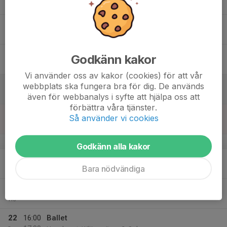
18:30
Hagahuset / Klövervägen 2, Solna
16
Tor
17
Godkänn kakor
Fre
Vi använder oss av kakor (cookies) för att vår
18
webbplats ska fungera bra för dig. De används
Lör
även för webbanalys i syfte att hjälpa oss att
förbättra våra tjänster.
19
Så använder vi cookies
Sön
v.17
Godkänn alla kakor
20
Bara nödvändiga
Mån
21
Tis
22
16:00
Ballet