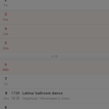
2
Tor
3
Fre
4
Lör
5
Sön
v.15
6
Mån
7
Tis
8
17:00
Latina/ ballroom dance
18:30
Ons
Hagahuset / Klövervägen 2, Solna
9