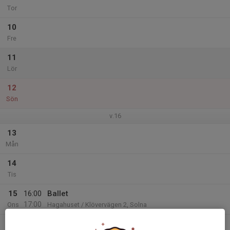
Tor
10
Fre
11
Lör
12
Sön
v.16
13
Mån
14
Tis
15
16:00
Ballet
17:00
Ons
Hagahuset / Klövervägen 2, Solna
17:00
Latina/ ballroom dance