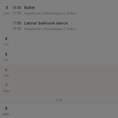
3
16:00
Ballet
17:00
Ons
Hagahuset / Klövervägen 2, Solna
17:00
Latina/ ballroom dance
18:30
Hagahuset / Klövervägen 2, Solna
4
Tor
5
Fre
6
Lör
7
Sön
v.24
8
Mån