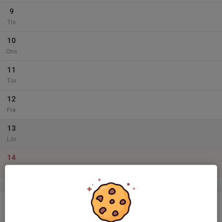
9
Tis
10
Ons
11
Tor
12
Fre
13
Lör
14
Sön
v.25
15
Mån