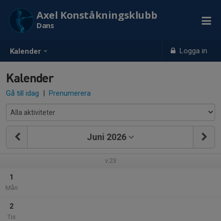
Axel Konståkningsklubb
Dans
Logga in
Kalender
Kalender
Gå till idag
|
Prenumerera
Juni 2026
v.23
1
Mån
2
Tis