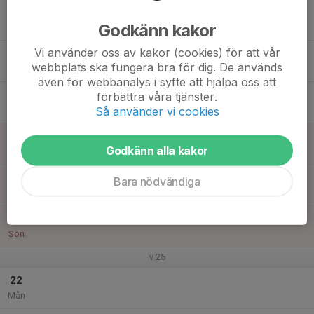
16
Godkänn kakor
Tis
Vi använder oss av kakor (cookies) för att vår
17
webbplats ska fungera bra för dig. De används
Ons
även för webbanalys i syfte att hjälpa oss att
18
förbättra våra tjänster.
Så använder vi cookies
Tor
19
Godkänn alla kakor
Fre
20
Bara nödvändiga
Lör
21
Sön
v.26
22
Mån