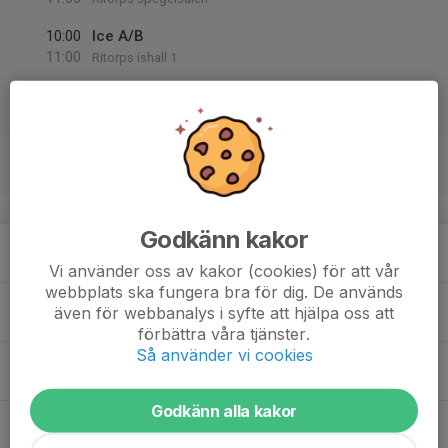
10:00
Ice A/B
11:00
Ritorps ishall 1
11:00
Dance A/B
12:00
Ritorps spegelsalen
15
18:30
Ice A/B
19:30
Sön
Ritorps ishall 3
v.42
Godkänn kakor
16
Mån
Vi använder oss av kakor (cookies) för att vår
webbplats ska fungera bra för dig. De används
17
15:30
Ice C
även för webbanalys i syfte att hjälpa oss att
16:30
Tis
Ritorps ishall 1
förbättra våra tjänster.
Så använder vi cookies
16:30
Ice A/B
18:00
Ritorps ishall 1
Godkänn alla kakor
17:30
Fys/stretching
18:45
Ritorps ishall 3 allrummet