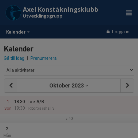
Axel Konståkningsklubb
Utvecklingsgrupp
Logga in
Kalender
Kalender
Gå till idag
|
Prenumerera
Oktober 2023
1
18:30
Ice A/B
19:30
Sön
Ritorps ishall 3
v.40
2
Mån