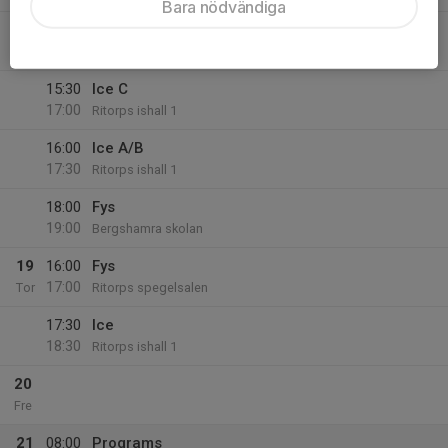
Bara nödvändiga
18
06:45
Ice
07:45
Ons
Ritorps ishall 2
15:30
Ice C
17:00
Ritorps ishall 1
16:00
Ice A/B
17:30
Ritorps ishall 1
18:00
Fys
19:00
Bergshamra skolan
19
16:00
Fys
17:00
Tor
Ritorps spegelsalen
17:30
Ice
18:30
Ritorps ishall 1
20
Fre
21
08:00
Programs