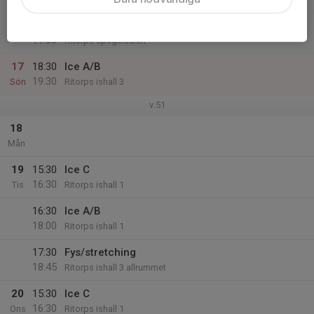
10:30
Dance
11:30
Ritorps spegelsalen
17
18:30
Ice A/B
19:30
Sön
Ritorps ishall 3
v.51
18
Mån
19
15:30
Ice C
16:30
Tis
Ritorps ishall 1
16:30
Ice A/B
18:00
Ritorps ishall 1
17:30
Fys/stretching
18:45
Ritorps ishall 3 allrummet
20
15:30
Ice C
16:30
Ons
Ritorps ishall 1