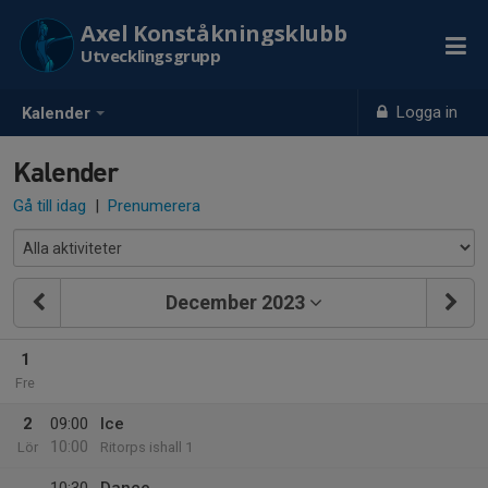
Axel Konståkningsklubb
Utvecklingsgrupp
Logga in
Kalender
Kalender
Gå till idag
|
Prenumerera
December 2023
1
Fre
2
09:00
Ice
10:00
Lör
Ritorps ishall 1