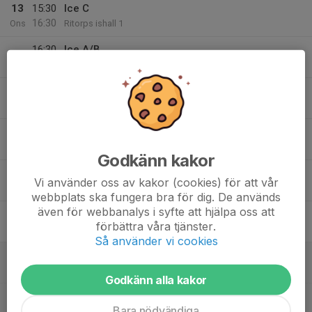
13
15:30
Ice C
16:30
Ons
Ritorps ishall 1
16:30
Ice A/B
17:30
Ritorps ishall 1
18:00
Fys
19:00
Bergshamra skolan
14
16:00
Fys
17:00
Tor
Ritorps spegelsalen
Godkänn kakor
17:30
Ice
Vi använder oss av kakor (cookies) för att vår
18:30
Ritorps ishall 1
webbplats ska fungera bra för dig. De används
även för webbanalys i syfte att hjälpa oss att
15
förbättra våra tjänster.
Fre
Så använder vi cookies
16
08:00
Ice
09:00
Lör
Ritorps ishall 1
Godkänn alla kakor
09:00
Slinga
Bara nödvändiga
10:00
Ritorps ishall 1