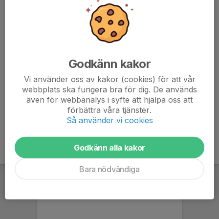
Allas rätt att vara med
Alla som vill ska kunna vara med utifrån sina förutsättningar,
oavsett nationalitet, etniskt ursprung, religion, ålder, kön, sexuell
läggning eller fysiska och psykiska förutsättningar.
Rent spel
Godkänn kakor
Rent spel och ärlighet är en förutsättning för tävlande på lika
villkor. Det innebär att hålla sig inom ramarna för
Vi använder oss av kakor (cookies) för att vår
webbplats ska fungera bra för dig. De används
överenskommelser, att ha god etik och moral, att verka mot
även för webbanalys i syfte att hjälpa oss att
fusk, doping och osund ekonomi samt verka mot mobbning,
förbättra våra tjänster.
trakasserier och våld såväl på som utanför idrottsarenan.
Så använder vi cookies
Godkänn alla kakor
Bara nödvändiga