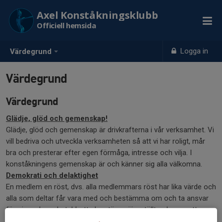
Axel Konståkningsklubb
Officiell hemsida
Logga in
Värdegrund
Värdegrund
Värdegrund
Glädje, glöd och gemenskap!
Glädje, glöd och gemenskap är drivkrafterna i vår verksamhet. Vi
vill bedriva och utveckla verksamheten så att vi har roligt, mår
bra och presterar efter egen förmåga, intresse och vilja. I
konståkningens gemenskap är och känner sig alla välkomna.
Demokrati och delaktighet
En medlem en röst, dvs. alla medlemmars röst har lika värde och
alla som deltar får vara med och bestämma om och ta ansvar
för sin verksamhet. Idrott ska utövas jämställt och oavsett
bakgrund.