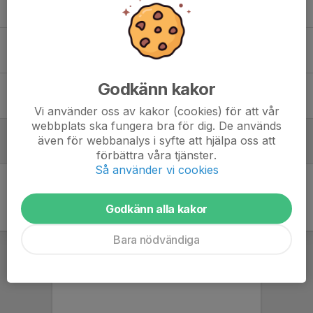
Tidigare nyheter
Kallelse till Årsmöte för Axel Konståkningsklubb 2025-09-20 kl 18.00
22 aug 2025
Godkänn kakor
Kallelse till Årsmöte för Axel Konståkningsklubb 2024-09-21 kl 14.00
26 aug 2024
Vi använder oss av kakor (cookies) för att vår
webbplats ska fungera bra för dig. De används
9 Reasons your kid (and you) should start skating
även för webbanalys i syfte att hjälpa oss att
21 maj 2020
förbättra våra tjänster.
Så använder vi cookies
Godkänn alla kakor
Bara nödvändiga