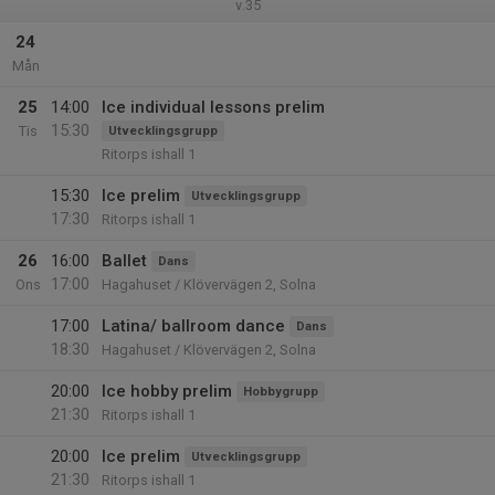
v.35
24
Mån
25
14:00
Ice individual lessons prelim
15:30
Tis
Utvecklingsgrupp
Ritorps ishall 1
15:30
Ice prelim
Utvecklingsgrupp
17:30
Ritorps ishall 1
26
16:00
Ballet
Dans
17:00
Ons
Hagahuset / Klövervägen 2, Solna
17:00
Latina/ ballroom dance
Dans
18:30
Hagahuset / Klövervägen 2, Solna
20:00
Ice hobby prelim
Hobbygrupp
21:30
Ritorps ishall 1
20:00
Ice prelim
Utvecklingsgrupp
21:30
Ritorps ishall 1