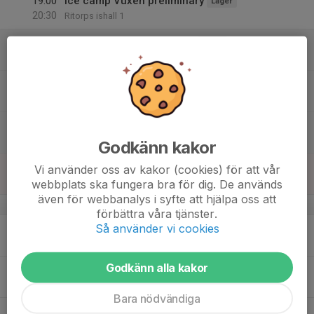
19:00
Ice camp Vuxen preliminary
Läger
20:30
Ritorps ishall 1
15
12:00
Ice camp Alt 1 preliminary
Läger
13:00
Lör
Ritorps ishall 2
13:00
Ice camp Alt 2 preliminary
Läger
14:00
Ritorps ishall 3
14:00
Ice camp Alt 1 preliminary
Läger
15:00
Ritorps ishall 2
Godkänn kakor
16
18:30
Ice camp Vuxen preliminary
Läger
Vi använder oss av kakor (cookies) för att vår
20:00
Sön
Ritorps ishall 1
webbplats ska fungera bra för dig. De används
även för webbanalys i syfte att hjälpa oss att
v.34
förbättra våra tjänster.
Så använder vi cookies
17
Mån
Godkänn alla kakor
18
15:30
Ice prelim
Utvecklingsgrupp
17:30
Tis
Ritorps ishall 1
Bara nödvändiga
19
16:00
Ballet
Dans