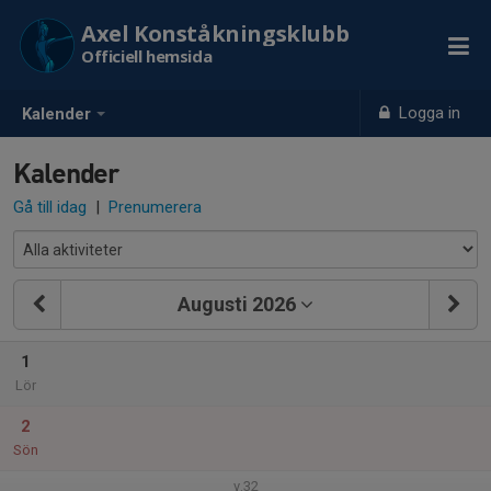
Axel Konståkningsklubb
Officiell hemsida
Logga in
Kalender
Kalender
Gå till idag
|
Prenumerera
Augusti 2026
1
Lör
2
Sön
v.32