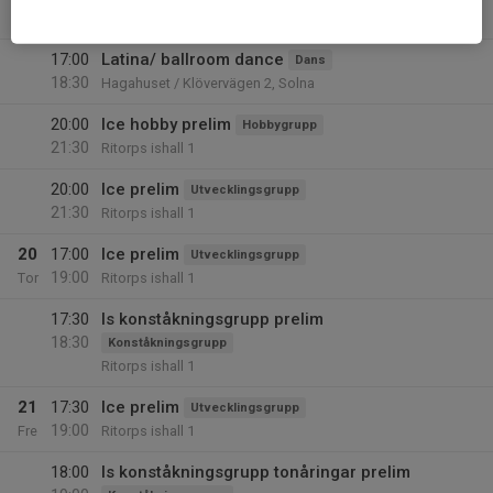
17:00
Ons
Hagahuset / Klövervägen 2, Solna
17:00
Latina/ ballroom dance
Dans
18:30
Hagahuset / Klövervägen 2, Solna
20:00
Ice hobby prelim
Hobbygrupp
21:30
Ritorps ishall 1
20:00
Ice prelim
Utvecklingsgrupp
21:30
Ritorps ishall 1
20
17:00
Ice prelim
Utvecklingsgrupp
19:00
Tor
Ritorps ishall 1
17:30
Is konståkningsgrupp prelim
18:30
Konståkningsgrupp
Ritorps ishall 1
21
17:30
Ice prelim
Utvecklingsgrupp
19:00
Fre
Ritorps ishall 1
18:00
Is konståkningsgrupp tonåringar prelim