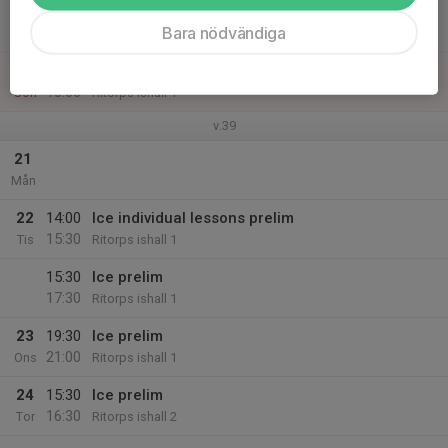
19
17:30
Ice prelim
Bara nödvändiga
19:00
Lör
Ritorps ishall 1
20
08:00
Ice prelim
10:00
Sön
Ritorps ishall 1
v.39
21
Mån
22
14:00
Ice individual lessons prelim
15:30
Tis
Ritorps ishall 1
15:30
Ice prelim
17:30
Ritorps ishall 1
23
19:30
Ice prelim
21:00
Ons
Ritorps ishall 1
24
15:30
Ice prelim
16:30
Tor
Ritorps ishall 2