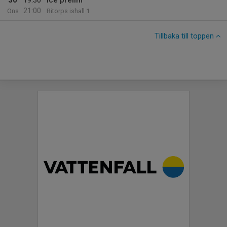
30
19:30
Ice prelim
21:00
Ons
Ritorps ishall 1
Tillbaka till toppen