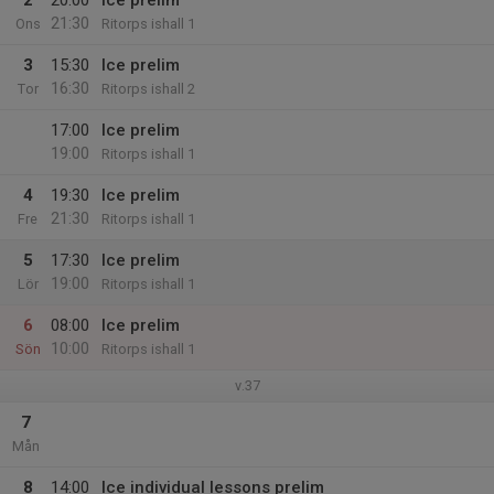
2
20:00
Ice prelim
21:30
Ons
Ritorps ishall 1
3
15:30
Ice prelim
16:30
Tor
Ritorps ishall 2
17:00
Ice prelim
19:00
Ritorps ishall 1
4
19:30
Ice prelim
21:30
Fre
Ritorps ishall 1
5
17:30
Ice prelim
19:00
Lör
Ritorps ishall 1
6
08:00
Ice prelim
10:00
Sön
Ritorps ishall 1
v.37
7
Mån
8
14:00
Ice individual lessons prelim