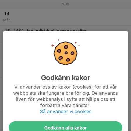
v.38
14
Mån
15
14:00
Ice individual lessons prelim
15:30
Tis
Ritorps ishall 1
15:30
Ice prelim
17:30
Ritorps ishall 1
16
19:30
Ice prelim
21:00
Ons
Ritorps ishall 1
Godkänn kakor
17
15:30
Ice prelim
Vi använder oss av kakor (cookies) för att vår
16:30
Tor
Ritorps ishall 2
webbplats ska fungera bra för dig. De används
även för webbanalys i syfte att hjälpa oss att
17:00
Ice prelim
förbättra våra tjänster.
19:00
Ritorps ishall 1
Så använder vi cookies
18
19:30
Ice prelim
21:30
Fre
Ritorps ishall 1
Godkänn alla kakor