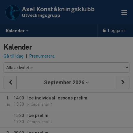
Axel Konståkningsklubb
Utvecklingsgrupp
Logga in
Kalender
Kalender
Gå till idag
|
Prenumerera
September 2026
1
14:00
Ice individual lessons prelim
15:30
Tis
Ritorps ishall 1
15:30
Ice prelim
17:30
Ritorps ishall 1