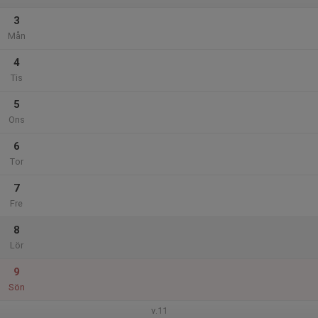
3
Mån
4
Tis
5
Ons
6
Tor
7
Fre
8
Lör
9
Sön
v.11