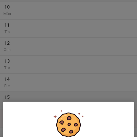
10
Mån
11
Tis
12
Ons
13
Tor
14
Fre
15
Lör
16
Sön
v.12