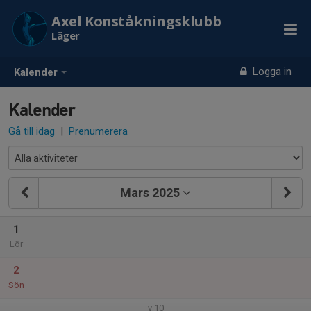
Axel Konståkningsklubb
Läger
Logga in
Kalender
Kalender
Gå till idag
|
Prenumerera
Mars 2025
1
Lör
2
Sön
v.10