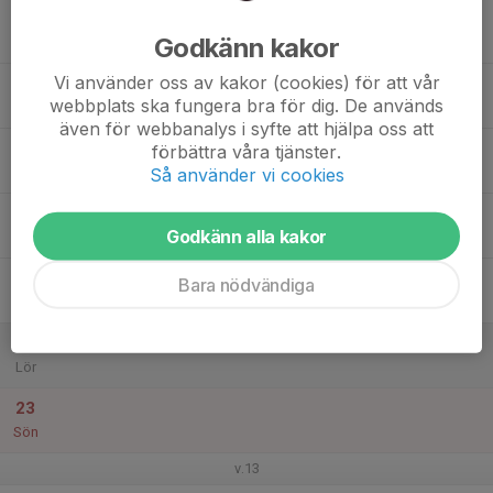
17
Godkänn kakor
Mån
Vi använder oss av kakor (cookies) för att vår
18
webbplats ska fungera bra för dig. De används
Tis
även för webbanalys i syfte att hjälpa oss att
19
förbättra våra tjänster.
Så använder vi cookies
Ons
20
Godkänn alla kakor
Tor
21
Bara nödvändiga
Fre
22
Lör
23
Sön
v.13