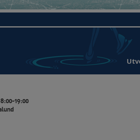
Utv
18:00-19:00
alund