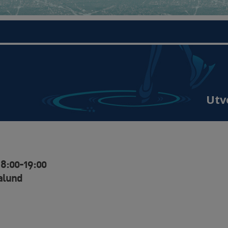
Utv
18:00-19:00
alund