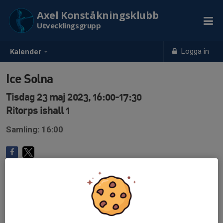
Axel Konståkningsklubb
Utvecklingsgrupp
Logga in
Kalender
Ice Solna
Tisdag 23 maj 2023, 16:00-17:30
Ritorps ishall 1
Samling: 16:00