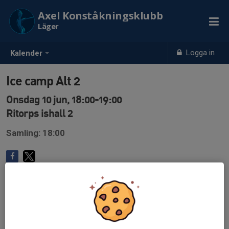
Axel Konståkningsklubb
Läger
Logga in
Kalender
Ice camp Alt 2
Onsdag 10 jun, 18:00-19:00
Ritorps ishall 2
Samling: 18:00